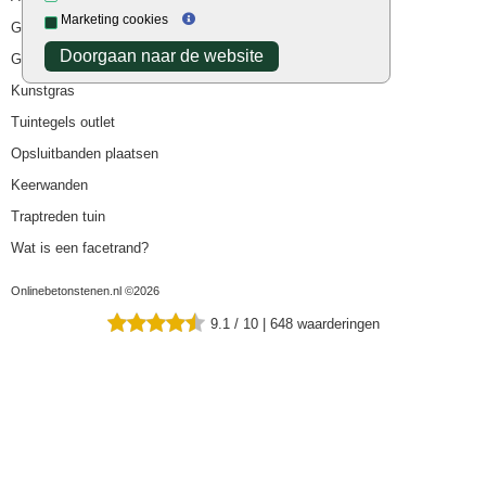
Marketing cookies
Goedkope bestrating
Doorgaan naar de website
Goedkope tuintegels
Kunstgras
Tuintegels outlet
Opsluitbanden plaatsen
Keerwanden
Traptreden tuin
Wat is een facetrand?
Onlinebetonstenen.nl ©2026
9.1
/
10
|
648
waarderingen