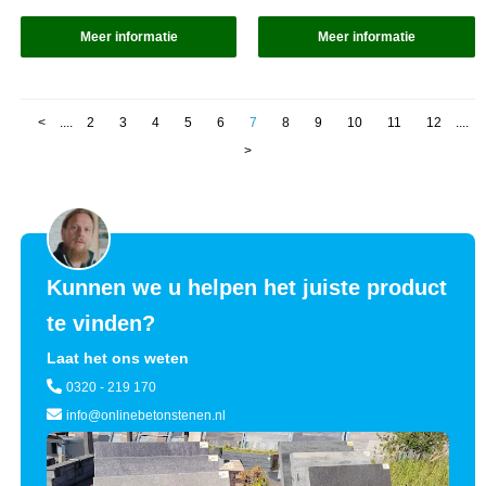
Meer informatie
Meer informatie
<
....
2
3
4
5
6
7
8
9
10
11
12
....
>
Kunnen we u helpen het juiste product
te vinden?
Laat het ons weten
0320 - 219 170
info@onlinebetonstenen.nl