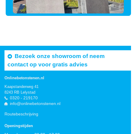
Bezoek onze showroom of neem
contact op voor gratis advies
Onlinebetonstenen.nl
Kaapstanderweg 41
8243 RB Lelystad
0320 - 219170
info@onlinebetonstenen.nl
Routebeschrijving
Openingstijden