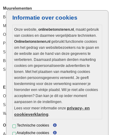
Muurelementen
Informatie over cookies
Betonbielzen
Muurstenen
Onze website,
onlinebetonstenen.nl
, maakt gebruik
Opsluitbanden
van cookies en daarmee vergelijkbare technieken.
Onlinebetonstenen.nl
gebruikt functionele cookies
Palissaden
om het gedrag van websitebezoekers na te gaan en
Stapelblokken
de website aan de hand van deze gegevens te
verbeteren. Daarnaast plaatsen derden marketing
Betonblokken
cookies om gepersonaliseerde advertenties te
Stapelstenen
tonen. Met het plaatsen van marketing cookies
worden persoonsgegevens verwerkt. Je geeft
toestemming voor deze verwerking wanneer je
Extra benodigdheden
hieronder een vinkje plaatst. Wil je niet alle cookies
Ophoogzand
accepteren? Dan kan je dit op ieder moment
aanpassen in de instellingen.
Siergrind en siersplit
privacy- en
Lees voor meer informatie onze
Waterafvoer
cookieverklaring
.
Overig
Technische cookies
Analytische cookies
Aanbiedingen