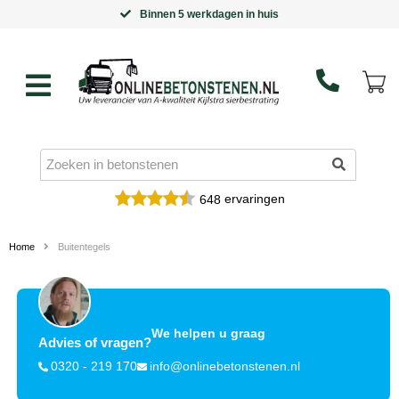
Binnen 5 werkdagen in huis
ervaringen
648
Home
Buitentegels
We helpen u graag
Advies of vragen?
0320 - 219 170
info@onlinebetonstenen.nl