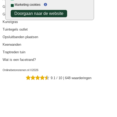
Marketing cookies
Goedkope bestrating
Doorgaan naar de website
Goedkope tuintegels
Kunstgras
Tuintegels outlet
Opsluitbanden plaatsen
Keerwanden
Traptreden tuin
Wat is een facetrand?
Onlinebetonstenen.nl ©2026
9.1
/
10
|
648
waarderingen