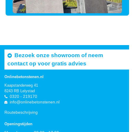
Bezoek onze showroom of neem
contact op voor gratis advies
Onlinebetonstenen.nl
Kaapstanderweg 41
8243 RB Lelystad
0320 - 219170
info@onlinebetonstenen.nl
Routebeschrijving
Openingstijden