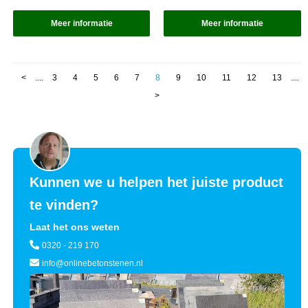
Meer informatie
Meer informatie
<
....
3
4
5
6
7
8
9
10
11
12
13
....
>
Kunnen we u helpen het juiste product
te vinden?
Laat het ons weten
0320 - 219 170
info@onlinebetonstenen.nl