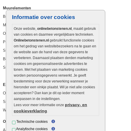
Muurelementen
Informatie over cookies
Betonbielzen
Muurstenen
Onze website,
onlinebetonstenen.nl
, maakt gebruik
Opsluitbanden
van cookies en daarmee vergelijkbare technieken.
Onlinebetonstenen.nl
gebruikt functionele cookies
Palissaden
om het gedrag van websitebezoekers na te gaan en
Stapelblokken
de website aan de hand van deze gegevens te
verbeteren. Daarnaast plaatsen derden marketing
Betonblokken
cookies om gepersonaliseerde advertenties te
Stapelstenen
tonen. Met het plaatsen van marketing cookies
worden persoonsgegevens verwerkt. Je geeft
toestemming voor deze verwerking wanneer je
Extra benodigdheden
hieronder een vinkje plaatst. Wil je niet alle cookies
Ophoogzand
accepteren? Dan kan je dit op ieder moment
aanpassen in de instellingen.
Siergrind en siersplit
privacy- en
Lees voor meer informatie onze
Waterafvoer
cookieverklaring
.
Overig
Technische cookies
Analytische cookies
Aanbiedingen