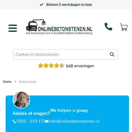
Binnen 5 werkdagen in huis
ervaringen
648
Home
Buitentegels
We helpen u graag
Advies of vragen?
0320 - 219 170
info@onlinebetonstenen.nl