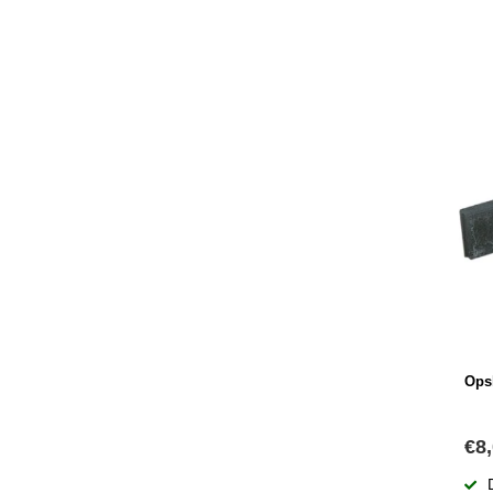
Ops
€8