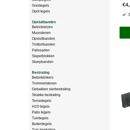
€4
Grastegels
Oprit tegels
Opsluitbanden
Betonbielzen
Muurstenen
Opsluitbanden
Trottoirbanden
Palissaden
Stapelblokken
Stoepbanden
Bestrating
Betonklinkers
Trommelstenen
Gebakken sierbestrating
Strakke bestrating
Terrastegels
H2O tegels
Patio tegels
Tuintegels
Buitentegels
Tuin bestrating