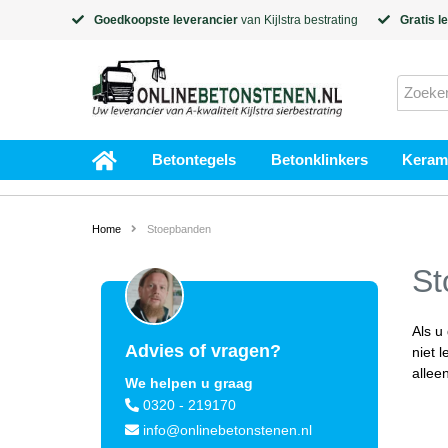
Goedkoopste leverancier
van
Kijlstra
bestrating
Gratis l
Betontegels
Betonklinkers
Kerami
Home
Stoepbanden
St
Als u
Advies of vragen?
niet 
allee
We helpen u graag
0320 - 219170
info@onlinebetonstenen.nl