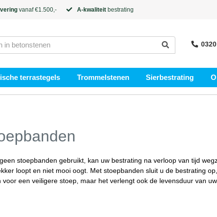
evering
vanaf €1.500,-
A-kwaliteit
bestrating
0320
sche terrastegels
Trommelstenen
Sierbestrating
O
oepbanden
 geen stoepbanden gebruikt, kan uw bestrating na verloop van tijd wegza
lekker loopt en niet mooi oogt. Met stoepbanden sluit u de bestrating o
n voor een veiligere stoep, maar het verlengt ook de levensduur van uw