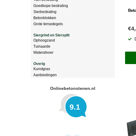
Goedkope bestrating
Bet
Sierbestrating
Betonblokken
Grote terrastegels
€4
Siergrind en Siersplit
Ophoogzand
Tuinaarde
Waterafvoer
Overig
Kunstgras
Aanbiedingen
Onlinebetonstenen.nl
9.1