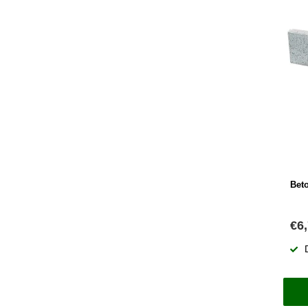
Bet
€6