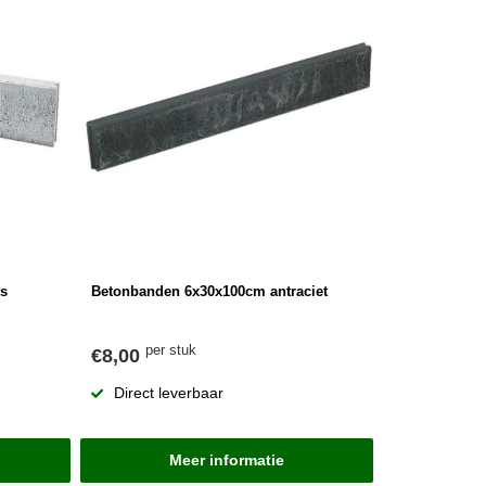
js
Betonbanden 6x30x100cm antraciet
per stuk
€8,00
Direct leverbaar
Meer informatie