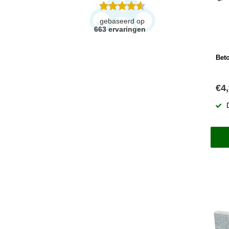
gebaseerd op
663
ervaringen
Bet
€4